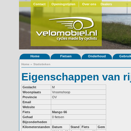
Contact
Openingstijden
Over ons
Dealers
Home
Fietsen
Onderhoud
Gebrui
Home
»
Statistieken
Eigenschappen van ri
Geslacht
M
Woonplaats
Vroomshoop
Provincie
OV
Email
Website
Fiets
Mango 66
Gehad
0 fietsen
Bijzonderheden
Kilometerstanden
Datum
Stand
Fiets
Gem