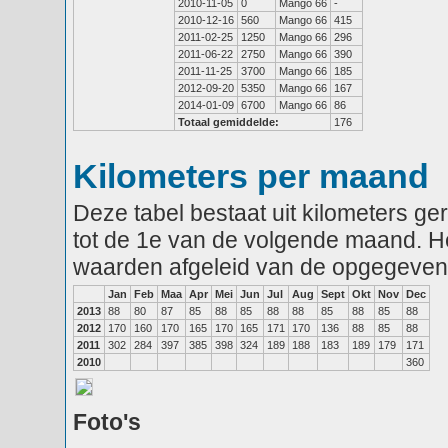
2010-11-05
0
Mango 66
-
2010-12-16
560
Mango 66
415
2011-02-25
1250
Mango 66
296
2011-06-22
2750
Mango 66
390
2011-11-25
3700
Mango 66
185
2012-09-20
5350
Mango 66
167
2014-01-09
6700
Mango 66
86
Totaal gemiddelde:
176
Kilometers per maand
Deze tabel bestaat uit kilometers g
tot de 1e van de volgende maand. He
waarden afgeleid van de opgegeven
Jan
Feb
Maa
Apr
Mei
Jun
Jul
Aug
Sept
Okt
Nov
Dec
2013
88
80
87
85
88
85
88
88
85
88
85
88
2012
170
160
170
165
170
165
171
170
136
88
85
88
2011
302
284
397
385
398
324
189
188
183
189
179
171
2010
360
Foto's