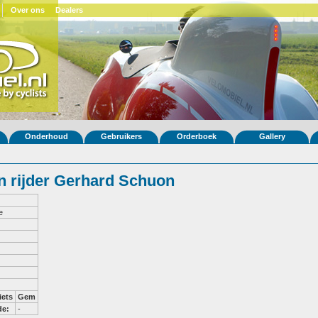
Over ons
Dealers
Onderhoud
Gebruikers
Orderboek
Gallery
 rijder Gerhard Schuon
e
iets
Gem
de:
-