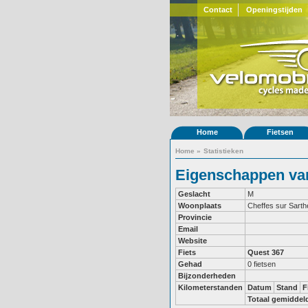
Contact
Openingstijden
Home
Fietsen
Home
»
Statistieken
Eigenschappen van
Geslacht
M
Woonplaats
Cheffes sur Sarth
Provincie
Email
Website
Fiets
Quest 367
Gehad
0 fietsen
Bijzonderheden
Kilometerstanden
Datum
Stand
F
Totaal gemiddel