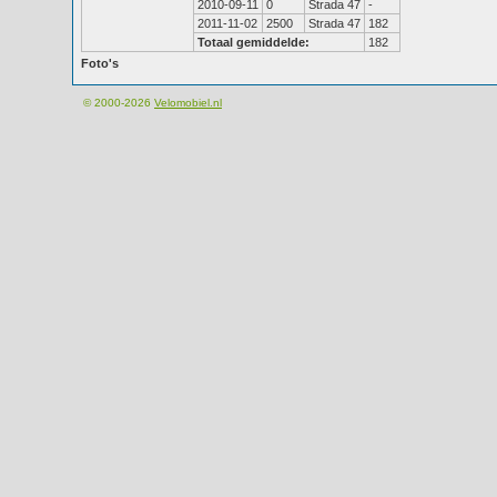
2010-09-11
0
Strada 47
-
2011-11-02
2500
Strada 47
182
Totaal gemiddelde:
182
Foto's
© 2000-2026
Velomobiel.nl