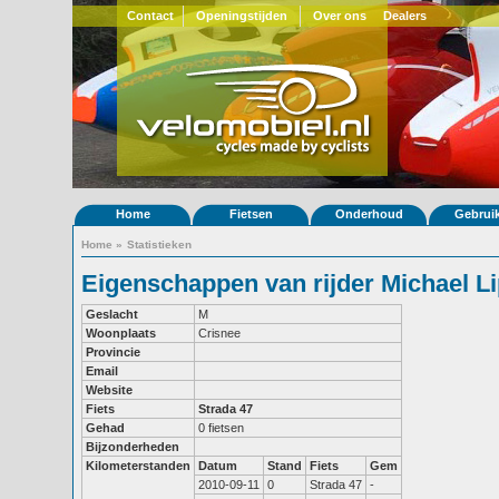
Contact
Openingstijden
Over ons
Dealers
Home
Fietsen
Onderhoud
Gebrui
Home
»
Statistieken
Eigenschappen van rijder Michael L
Geslacht
M
Woonplaats
Crisnee
Provincie
Email
Website
Fiets
Strada 47
Gehad
0 fietsen
Bijzonderheden
Kilometerstanden
Datum
Stand
Fiets
Gem
2010-09-11
0
Strada 47
-