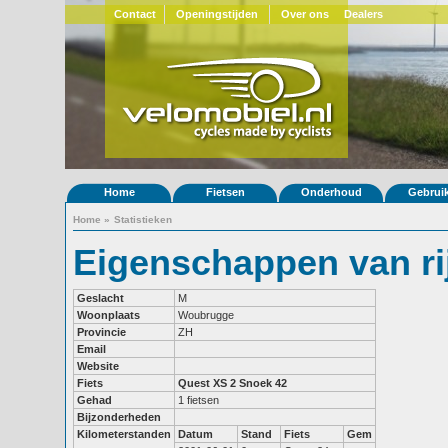
Contact
Openingstijden
Over ons
Dealers
Home
Fietsen
Onderhoud
Gebrui
Home
»
Statistieken
Eigenschappen van ri
Geslacht
M
Woonplaats
Woubrugge
Provincie
ZH
Email
Website
Fiets
Quest XS 2
Snoek 42
Gehad
1 fietsen
Bijzonderheden
Kilometerstanden
Datum
Stand
Fiets
Gem