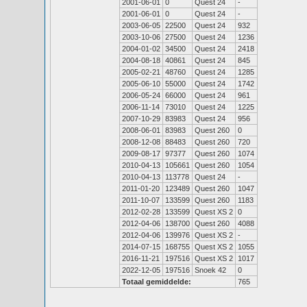
2001-06-01
0
Quest 24
-
2001-06-01
0
Quest 24
-
2003-06-05
22500
Quest 24
932
2003-10-06
27500
Quest 24
1236
2004-01-02
34500
Quest 24
2418
2004-08-18
40861
Quest 24
845
2005-02-21
48760
Quest 24
1285
2005-06-10
55000
Quest 24
1742
2006-05-24
66000
Quest 24
961
2006-11-14
73010
Quest 24
1225
2007-10-29
83983
Quest 24
956
2008-06-01
83983
Quest 260
0
2008-12-08
88483
Quest 260
720
2009-08-17
97377
Quest 260
1074
2010-04-13
105661
Quest 260
1054
2010-04-13
113778
Quest 24
-
2011-01-20
123489
Quest 260
1047
2011-10-07
133599
Quest 260
1183
2012-02-28
133599
Quest XS 2
0
2012-04-06
138700
Quest 260
4088
2012-04-06
139976
Quest XS 2
-
2014-07-15
168755
Quest XS 2
1055
2016-11-21
197516
Quest XS 2
1017
2022-12-05
197516
Snoek 42
0
Totaal gemiddelde:
765