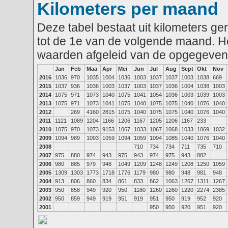
Kilometers per maand
Deze tabel bestaat uit kilometers g
tot de 1e van de volgende maand. He
waarden afgeleid van de opgegeven
Jan
Feb
Maa
Apr
Mei
Jun
Jul
Aug
Sept
Okt
Nov
2016
1036
970
1035
1004
1036
1003
1037
1037
1003
1038
669
2015
1037
936
1036
1003
1037
1003
1037
1036
1004
1038
1003
2014
1075
971
1073
1040
1075
1041
1054
1036
1003
1039
1003
2013
1075
971
1073
1041
1075
1040
1075
1075
1040
1076
1040
2012
269
4160
2815
1075
1040
1075
1075
1040
1076
1040
2011
1121
1089
1204
1166
1206
1167
1205
1206
1167
233
2010
1075
970
1073
9153
1067
1033
1067
1068
1033
1069
1032
2009
1094
989
1093
1059
1094
1059
1094
1085
1040
1076
1040
2008
710
734
734
711
735
710
2007
975
880
974
943
975
943
974
975
943
882
2006
980
885
979
948
1049
1209
1248
1249
1208
1250
1059
2005
1309
1303
1773
1718
1776
1179
980
980
948
981
948
2004
913
806
860
834
861
833
862
1063
1267
1311
1267
2003
950
858
949
920
950
1180
1260
1260
1220
2274
2385
2002
950
859
949
919
951
919
951
950
919
952
920
2001
950
950
920
951
920