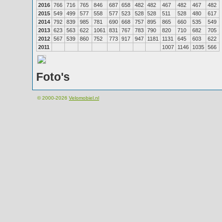
2016
766
716
765
846
687
658
482
482
467
482
467
482
2015
549
499
577
558
577
523
528
528
511
528
480
617
2014
792
839
985
781
690
668
757
895
865
660
535
549
2013
623
563
622
1061
831
767
783
790
820
710
682
705
2012
567
539
860
752
773
917
947
1181
1131
645
603
622
2011
1007
1146
1035
566
Foto's
© 2000-2026
Velomobiel.nl