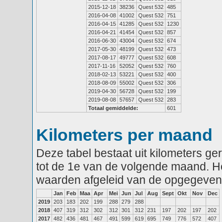
2015-12-18
38236
Quest 532
485
2016-04-08
41002
Quest 532
751
2016-04-15
41285
Quest 532
1230
2016-04-21
41454
Quest 532
857
2016-06-30
43004
Quest 532
674
2017-05-30
48199
Quest 532
473
2017-08-17
49777
Quest 532
608
2017-11-16
52052
Quest 532
760
2018-02-13
53221
Quest 532
400
2018-08-09
55002
Quest 532
306
2019-04-30
56728
Quest 532
199
2019-08-08
57657
Quest 532
283
Totaal gemiddelde:
601
Kilometers per maand
Deze tabel bestaat uit kilometers g
tot de 1e van de volgende maand. He
waarden afgeleid van de opgegeven
Jan
Feb
Maa
Apr
Mei
Jun
Jul
Aug
Sept
Okt
Nov
Dec
2019
203
183
202
199
288
279
288
2018
407
319
312
302
312
301
312
231
197
202
197
202
2017
482
436
481
467
491
599
619
695
749
776
572
407