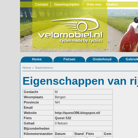
Contact
Openingstijden
Over ons
Dealers
Home
Fietsen
Onderhoud
Gebrui
Home
»
Statistieken
Eigenschappen van ri
Geslacht
M
Woonplaats
Bergen
Provincie
NH
Email
Website
http://quest396.blogspot.nl/
Fiets
Quest 532
Gehad
0 fietsen
Bijzonderheden
Kilometerstanden
Datum
Stand
Fiets
Gem