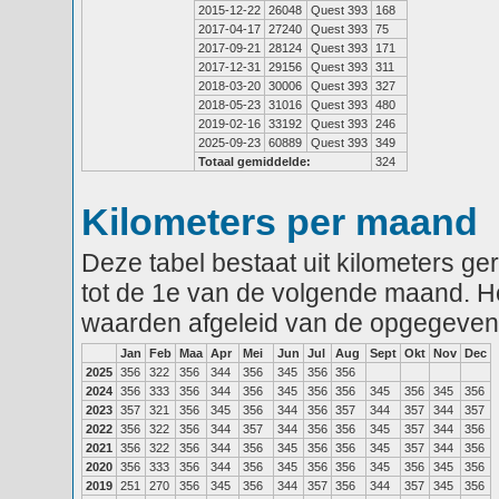
2015-12-22
26048
Quest 393
168
2017-04-17
27240
Quest 393
75
2017-09-21
28124
Quest 393
171
2017-12-31
29156
Quest 393
311
2018-03-20
30006
Quest 393
327
2018-05-23
31016
Quest 393
480
2019-02-16
33192
Quest 393
246
2025-09-23
60889
Quest 393
349
Totaal gemiddelde:
324
Kilometers per maand
Deze tabel bestaat uit kilometers g
tot de 1e van de volgende maand. He
waarden afgeleid van de opgegeven
Jan
Feb
Maa
Apr
Mei
Jun
Jul
Aug
Sept
Okt
Nov
Dec
2025
356
322
356
344
356
345
356
356
2024
356
333
356
344
356
345
356
356
345
356
345
356
2023
357
321
356
345
356
344
356
357
344
357
344
357
2022
356
322
356
344
357
344
356
356
345
357
344
356
2021
356
322
356
344
356
345
356
356
345
357
344
356
2020
356
333
356
344
356
345
356
356
345
356
345
356
2019
251
270
356
345
356
344
357
356
344
357
345
356