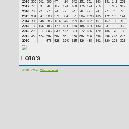
2018
333
302
393
474
420
242
251
251
243
251
242
251
2017
77
69
76
119
174
169
175
174
215
317
307
317
2016
76
72
77
74
77
74
76
77
74
77
74
77
2015
384
347
383
371
384
371
384
1530
165
172
165
141
2014
308
348
385
1116
846
199
162
162
157
162
156
311
2013
185
166
185
179
184
179
185
184
183
234
43
45
2012
225
211
506
530
442
354
272
185
179
185
178
185
2011
359
323
697
687
851
470
552
690
668
496
218
225
2010
678
528
1293
315
326
430
662
320
208
325
Foto's
© 2000-2026
Velomobiel.nl