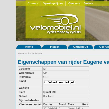
Contact
Openingstijden
Over ons
Dealers
Home
Fietsen
Onderhoud
Gebrui
Home
»
Statistieken
Eigenschappen van rijder Eugene v
Geslacht
M
Woonplaats
Ulft
Provincie
GE
Email
Website
Fiets
Quest 393
Gehad
0 fietsen
Bijzonderheden
Kilometerstanden
Datum
Stand
Fiets
Gem
2010-02-05
0
Quest 393
-