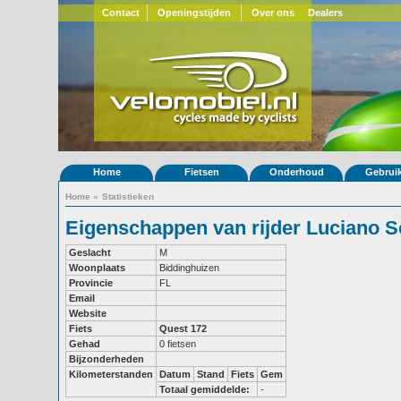
Contact
Openingstijden
Over ons
Dealers
Home
Fietsen
Onderhoud
Gebrui
Home
»
Statistieken
Eigenschappen van rijder Luciano 
Geslacht
M
Woonplaats
Biddinghuizen
Provincie
FL
Email
Website
Fiets
Quest 172
Gehad
0 fietsen
Bijzonderheden
Kilometerstanden
Datum
Stand
Fiets
Gem
Totaal gemiddelde:
-