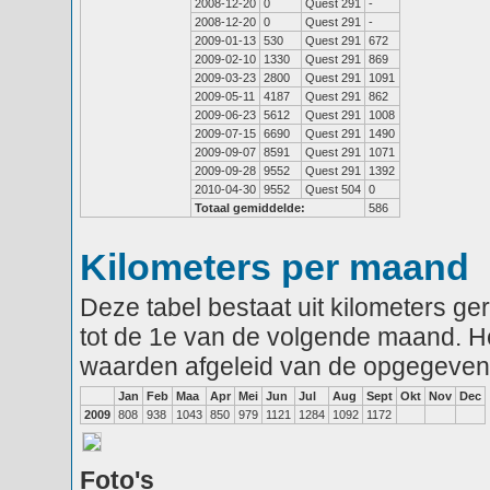
2008-12-20
0
Quest 291
-
2008-12-20
0
Quest 291
-
2009-01-13
530
Quest 291
672
2009-02-10
1330
Quest 291
869
2009-03-23
2800
Quest 291
1091
2009-05-11
4187
Quest 291
862
2009-06-23
5612
Quest 291
1008
2009-07-15
6690
Quest 291
1490
2009-09-07
8591
Quest 291
1071
2009-09-28
9552
Quest 291
1392
2010-04-30
9552
Quest 504
0
Totaal gemiddelde:
586
Kilometers per maand
Deze tabel bestaat uit kilometers g
tot de 1e van de volgende maand. He
waarden afgeleid van de opgegeven
Jan
Feb
Maa
Apr
Mei
Jun
Jul
Aug
Sept
Okt
Nov
Dec
2009
808
938
1043
850
979
1121
1284
1092
1172
Foto's