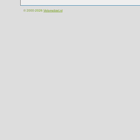
© 2000-2026
Velomobiel.nl