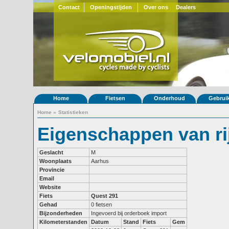
Contact
Openingstijden
Over ons
Dealers
Home
Fietsen
Onderhoud
Gebrui
Home
»
Statistieken
Eigenschappen van ri
Geslacht
M
Woonplaats
Aarhus
Provincie
Email
Website
Fiets
Quest 291
Gehad
0 fietsen
Bijzonderheden
Ingevoerd bij orderboek import
Kilometerstanden
Datum
Stand
Fiets
Gem