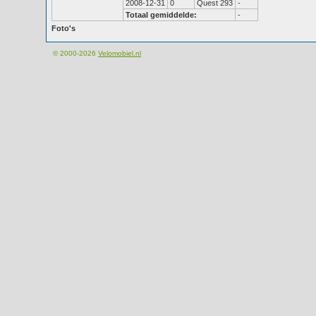
2008-12-31
0
Quest 293
-
Totaal gemiddelde:
-
Foto's
© 2000-2026
Velomobiel.nl