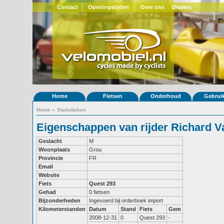
Contact
Openingstijden
Over ons
Dealers
Home
Fietsen
Onderhoud
Gebrui
Home
»
Statistieken
Eigenschappen van rijder Richard Va
Geslacht
M
Woonplaats
Grou
Provincie
FR
Email
Website
Fiets
Quest 293
Gehad
0 fietsen
Bijzonderheden
Ingevoerd bij orderboek import
Kilometerstanden
Datum
Stand
Fiets
Gem
2008-12-31
0
Quest 293
-