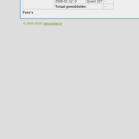
2008-01-12
0
Quest 227
-
Totaal gemiddelde:
-
Foto's
© 2000-2026
Velomobiel.nl