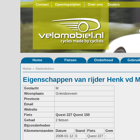
Contact
Openingstijden
Over ons
Dealers
Home
Fietsen
Onderhoud
Gebrui
Home
»
Statistieken
Eigenschappen van rijder Henk vd M
Geslacht
M
Woonplaats
Griendseveen
Provincie
Email
Website
Fiets
Quest 227
Quest 150
Gehad
2 fietsen
Bijzonderheden
Kilometerstanden
Datum
Stand
Fiets
Gem
2008-01-12
0
Quest 227
-