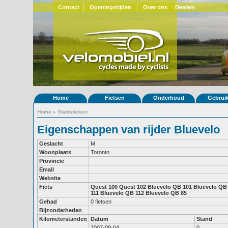
Contact
Openingstijden
Over ons
Dealers
Home
Fietsen
Onderhoud
Gebrui
Home
»
Statistieken
Eigenschappen van rijder Bluevelo
Geslacht
M
Woonplaats
Toronto
Provincie
Email
Website
Fiets
Quest 100
Quest 102
Bluevelo QB 101
Bluevelo QB
111
Bluevelo QB 112
Bluevelo QB 85
Gehad
0 fietsen
Bijzonderheden
Kilometerstanden
Datum
Stand
2007-08-04
0