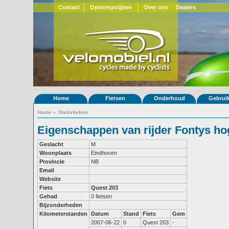
Contact
Openingstijden
Over ons
Dealers
Home
Fietsen
Onderhoud
Gebrui
Home
»
Statistieken
Eigenschappen van rijder Fontys h
Geslacht
M
Woonplaats
Eindhoven
Provincie
NB
Email
Website
Fiets
Quest 203
Gehad
0 fietsen
Bijzonderheden
Kilometerstanden
Datum
Stand
Fiets
Gem
2007-06-22
0
Quest 203
-