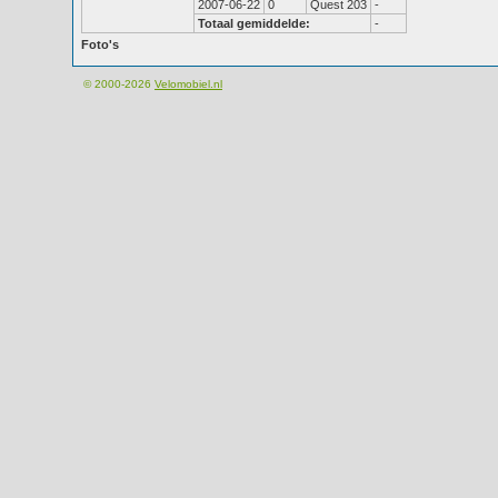
2007-06-22
0
Quest 203
-
Totaal gemiddelde:
-
Foto's
© 2000-2026
Velomobiel.nl