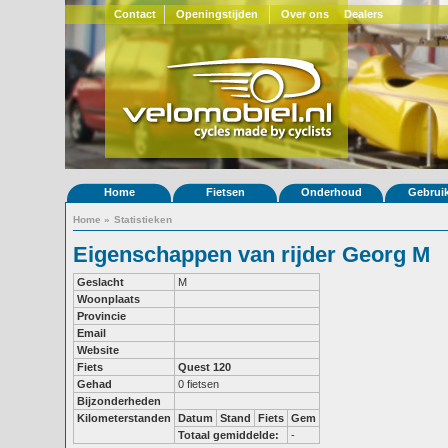
Contact
Openingstijden
Over ons
Dealers
Home
Fietsen
Onderhoud
Gebrui
Home
»
Statistieken
Eigenschappen van rijder Georg M
Geslacht
M
Woonplaats
Provincie
Email
Website
Fiets
Quest 120
Gehad
0 fietsen
Bijzonderheden
Kilometerstanden
Datum
Stand
Fiets
Gem
Totaal gemiddelde:
-