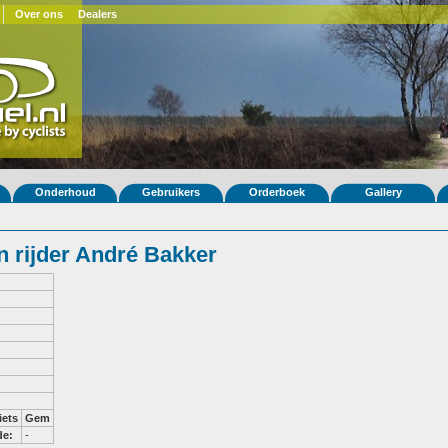
Over ons
Dealers
Onderhoud
Gebruikers
Orderboek
Gallery
 rijder André Bakker
iets
Gem
de:
-