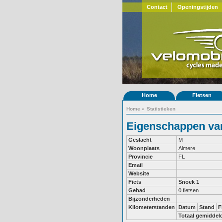
Contact
Openingstijden
Home
Fietsen
Home
»
Statistieken
Eigenschappen van
Geslacht
M
Woonplaats
Almere
Provincie
FL
Email
Website
Fiets
Snoek 1
Gehad
0 fietsen
Bijzonderheden
Kilometerstanden
Datum
Stand
F
Totaal gemiddel