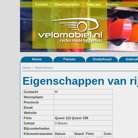
Contact
Openingstijden
Over ons
Dealers
Home
Fietsen
Onderhoud
Gebrui
Home
»
Statistieken
Eigenschappen van ri
Geslacht
M
Woonplaats
Provincie
Email
Website
Fiets
Quest 112
Quest 338
Gehad
0 fietsen
Bijzonderheden
Kilometerstanden
Datum
Stand
Fiets
Gem