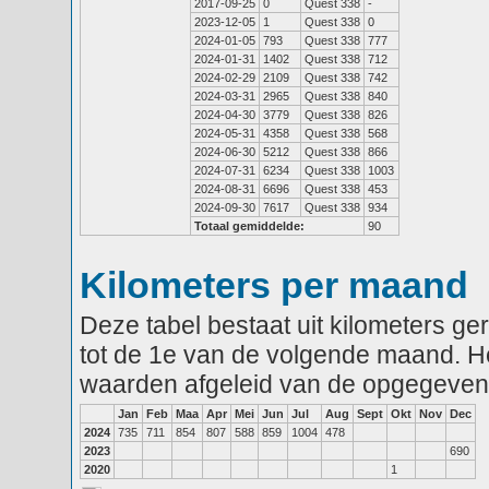
2017-09-25
0
Quest 338
-
2023-12-05
1
Quest 338
0
2024-01-05
793
Quest 338
777
2024-01-31
1402
Quest 338
712
2024-02-29
2109
Quest 338
742
2024-03-31
2965
Quest 338
840
2024-04-30
3779
Quest 338
826
2024-05-31
4358
Quest 338
568
2024-06-30
5212
Quest 338
866
2024-07-31
6234
Quest 338
1003
2024-08-31
6696
Quest 338
453
2024-09-30
7617
Quest 338
934
Totaal gemiddelde:
90
Kilometers per maand
Deze tabel bestaat uit kilometers g
tot de 1e van de volgende maand. He
waarden afgeleid van de opgegeven
Jan
Feb
Maa
Apr
Mei
Jun
Jul
Aug
Sept
Okt
Nov
Dec
2024
735
711
854
807
588
859
1004
478
2023
690
2020
1