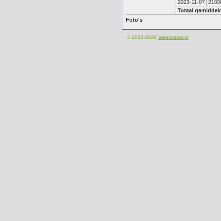
2023-11-07
2100
Totaal gemiddel
Foto's
© 2000-2026
Velomobiel.nl