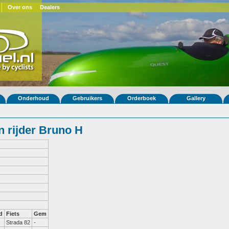
Over ons
Dealers
Onderhoud
Gebruikers
Orderboek
Gallery
 rijder Bruno H
d
Fiets
Gem
Strada 82
-