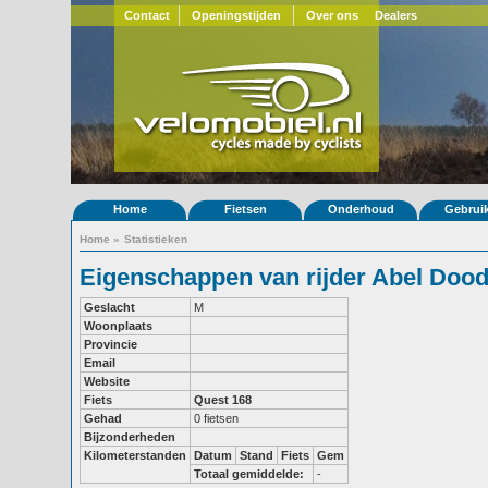
Contact
Openingstijden
Over ons
Dealers
Home
Fietsen
Onderhoud
Gebrui
Home
»
Statistieken
Eigenschappen van rijder Abel Do
Geslacht
M
Woonplaats
Provincie
Email
Website
Fiets
Quest 168
Gehad
0 fietsen
Bijzonderheden
Kilometerstanden
Datum
Stand
Fiets
Gem
Totaal gemiddelde:
-