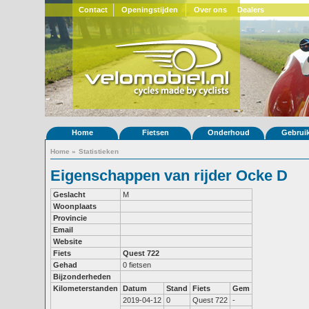
Contact
Openingstijden
Over ons
Dealers
Home
Fietsen
Onderhoud
Gebrui
Home
»
Statistieken
Eigenschappen van rijder Ocke D
Geslacht
M
Woonplaats
Provincie
Email
Website
Fiets
Quest 722
Gehad
0 fietsen
Bijzonderheden
Kilometerstanden
Datum
Stand
Fiets
Gem
2019-04-12
0
Quest 722
-