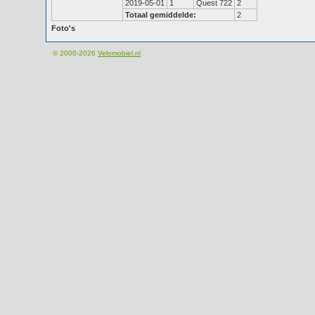
2019-05-01
1
Quest 722
2
Totaal gemiddelde:
2
Foto's
© 2000-2026
Velomobiel.nl