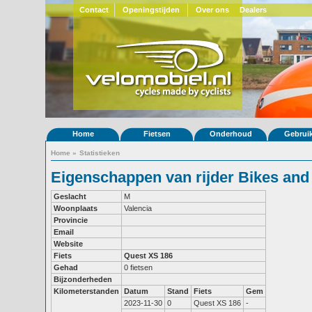
Contact
Openingstijden
Over ons
Dealers
Home
Fietsen
Onderhoud
Gebrui
Home
»
Statistieken
Eigenschappen van rijder Bikes and 
Geslacht
M
Woonplaats
Valencia
Provincie
Email
Website
Fiets
Quest XS 186
Gehad
0 fietsen
Bijzonderheden
Kilometerstanden
Datum
Stand
Fiets
Gem
2023-11-30
0
Quest XS 186
-