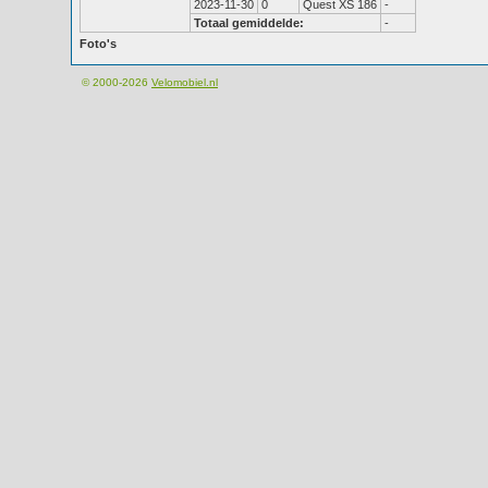
2023-11-30
0
Quest XS 186
-
Totaal gemiddelde:
-
Foto's
© 2000-2026
Velomobiel.nl