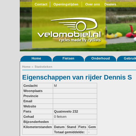
Contact
Openingstijden
Over ons
Dealers
Home
Fietsen
Onderhoud
Gebrui
Home
»
Statistieken
Eigenschappen van rijder Dennis S
Geslacht
M
Woonplaats
Provincie
Email
Website
Fiets
Quatrevelo 232
Gehad
0 fietsen
Bijzonderheden
Kilometerstanden
Datum
Stand
Fiets
Gem
Totaal gemiddelde:
-