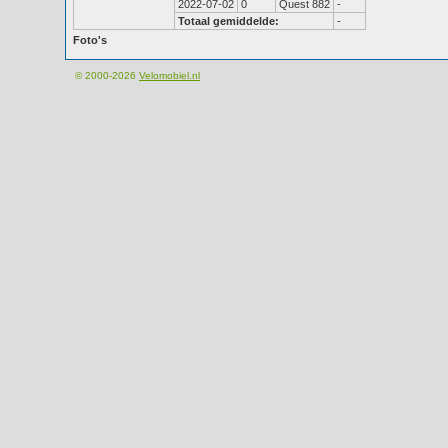
2022-07-02
0
Quest 882
-
Totaal gemiddelde:
-
Foto's
© 2000-2026
Velomobiel.nl