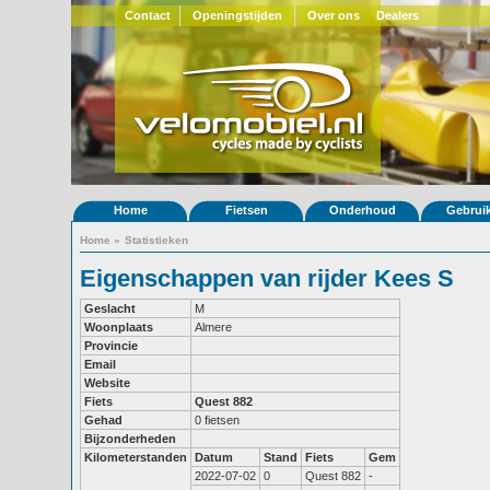
Contact
Openingstijden
Over ons
Dealers
Home
Fietsen
Onderhoud
Gebrui
Home
»
Statistieken
Eigenschappen van rijder Kees S
Geslacht
M
Woonplaats
Almere
Provincie
Email
Website
Fiets
Quest 882
Gehad
0 fietsen
Bijzonderheden
Kilometerstanden
Datum
Stand
Fiets
Gem
2022-07-02
0
Quest 882
-