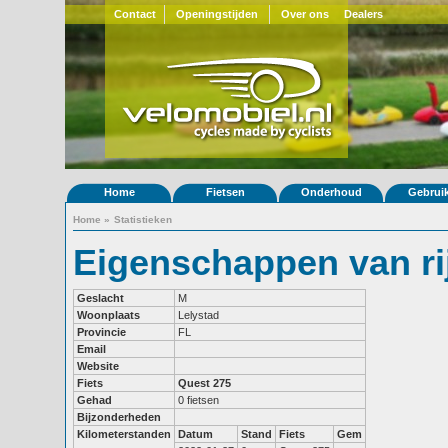
Contact
Openingstijden
Over ons
Dealers
Home
Fietsen
Onderhoud
Gebrui
Home
»
Statistieken
Eigenschappen van ri
Geslacht
M
Woonplaats
Lelystad
Provincie
FL
Email
Website
Fiets
Quest 275
Gehad
0 fietsen
Bijzonderheden
Kilometerstanden
Datum
Stand
Fiets
Gem