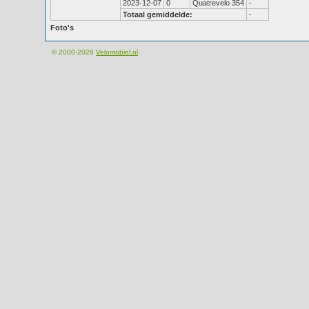
2023-12-07
0
Quatrevelo 354
-
Totaal gemiddelde:
-
Foto's
© 2000-2026
Velomobiel.nl