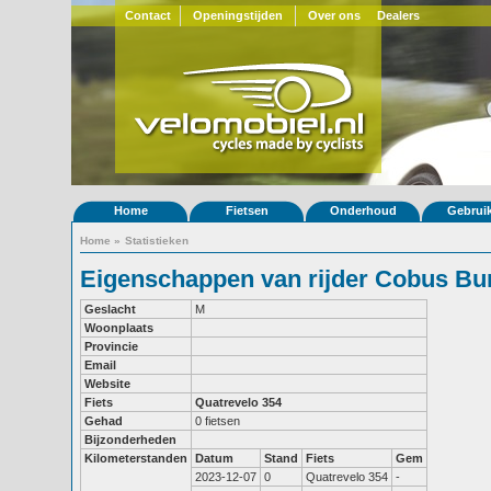
Contact
Openingstijden
Over ons
Dealers
Home
Fietsen
Onderhoud
Gebrui
Home
»
Statistieken
Eigenschappen van rijder Cobus Bu
Geslacht
M
Woonplaats
Provincie
Email
Website
Fiets
Quatrevelo 354
Gehad
0 fietsen
Bijzonderheden
Kilometerstanden
Datum
Stand
Fiets
Gem
2023-12-07
0
Quatrevelo 354
-