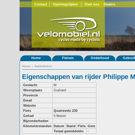
Contact
Openingstijden
Over ons
Dealers
Home
Fietsen
Onderhoud
Gebrui
Home
»
Statistieken
Eigenschappen van rijder Philippe 
Geslacht
M
Woonplaats
Guérard
Provincie
Email
Website
Fiets
Quatrevelo 230
Gehad
0 fietsen
Bijzonderheden
Kilometerstanden
Datum
Stand
Fiets
Gem
Totaal gemiddelde:
-