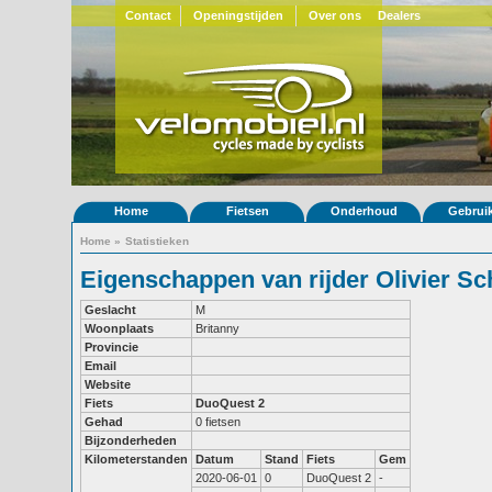
Contact
Openingstijden
Over ons
Dealers
Home
Fietsen
Onderhoud
Gebrui
Home
»
Statistieken
Eigenschappen van rijder Olivier Sc
Geslacht
M
Woonplaats
Britanny
Provincie
Email
Website
Fiets
DuoQuest 2
Gehad
0 fietsen
Bijzonderheden
Kilometerstanden
Datum
Stand
Fiets
Gem
2020-06-01
0
DuoQuest 2
-