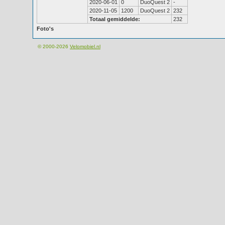
2020-06-01
0
DuoQuest 2
-
2020-11-05
1200
DuoQuest 2
232
Totaal gemiddelde:
232
Foto's
© 2000-2026
Velomobiel.nl