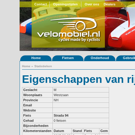
Contact
Openingstijden
Over ons
Dealers
Home
Fietsen
Onderhoud
Gebrui
Home
»
Statistieken
Eigenschappen van ri
Geslacht
M
Woonplaats
Westzaan
Provincie
NH
Email
Website
Fiets
Strada 94
Gehad
0 fietsen
Bijzonderheden
Kilometerstanden
Datum
Stand
Fiets
Gem