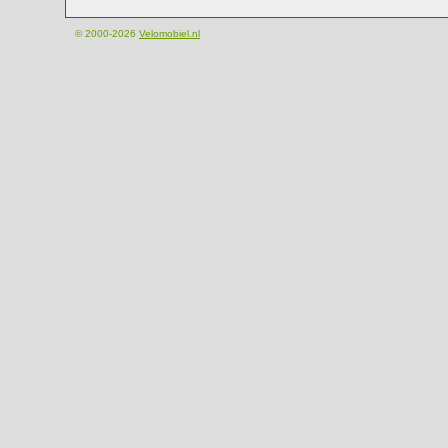
© 2000-2026
Velomobiel.nl