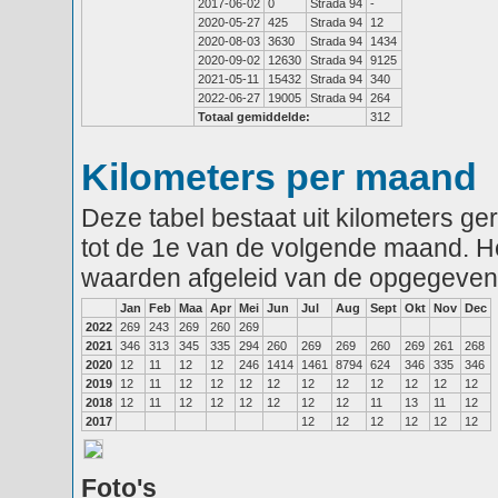
2017-06-02
0
Strada 94
-
2020-05-27
425
Strada 94
12
2020-08-03
3630
Strada 94
1434
2020-09-02
12630
Strada 94
9125
2021-05-11
15432
Strada 94
340
2022-06-27
19005
Strada 94
264
Totaal gemiddelde:
312
Kilometers per maand
Deze tabel bestaat uit kilometers g
tot de 1e van de volgende maand. He
waarden afgeleid van de opgegeven
Jan
Feb
Maa
Apr
Mei
Jun
Jul
Aug
Sept
Okt
Nov
Dec
2022
269
243
269
260
269
2021
346
313
345
335
294
260
269
269
260
269
261
268
2020
12
11
12
12
246
1414
1461
8794
624
346
335
346
2019
12
11
12
12
12
12
12
12
12
12
12
12
2018
12
11
12
12
12
12
12
12
11
13
11
12
2017
12
12
12
12
12
12
Foto's