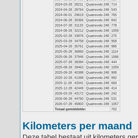
2024-03-28
28211
Quatrevelo 248
714
2024-04-28
28764
Quatrevelo 248
543
2024-06-01
29619
Quatrevelo 248
765
2024-06-28
30366
Quatrevelo 248
842
2024-07-28
31133
Quatrevelo 248
778
2024-08-28
32212
Quatrevelo 248
1059
2025-02-28
33876
Quatrevelo 248
275
2025-03-28
34758
Quatrevelo 248
958
2025-04-28
35761
Quatrevelo 248
985
2025-05-28
36860
Quatrevelo 248
1114
2025-06-28
37946
Quatrevelo 248
1066
2025-07-28
38384
Quatrevelo 248
444
2025-08-28
39463
Quatrevelo 248
1059
2025-09-28
40388
Quatrevelo 248
908
2025-10-28
41368
Quatrevelo 248
992
2025-11-28
42041
Quatrevelo 248
660
2025-12-28
42449
Quatrevelo 248
414
2026-03-29
43172
Quatrevelo 248
242
2026-06-28
44760
Quatrevelo 248
531
2026-07-28
45803
Quatrevelo 248
1057
Totaal gemiddelde:
702
Kilometers per maand
Deze tabel bestaat uit kilometers g