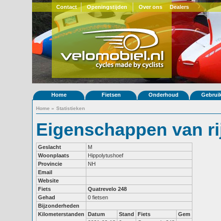
Contact
Openingstijden
Over ons
Dealers
Home
Fietsen
Onderhoud
Gebrui
Home
»
Statistieken
Eigenschappen van ri
Geslacht
M
Woonplaats
Hippolytushoef
Provincie
NH
Email
Website
Fiets
Quatrevelo 248
Gehad
0 fietsen
Bijzonderheden
Kilometerstanden
Datum
Stand
Fiets
Gem