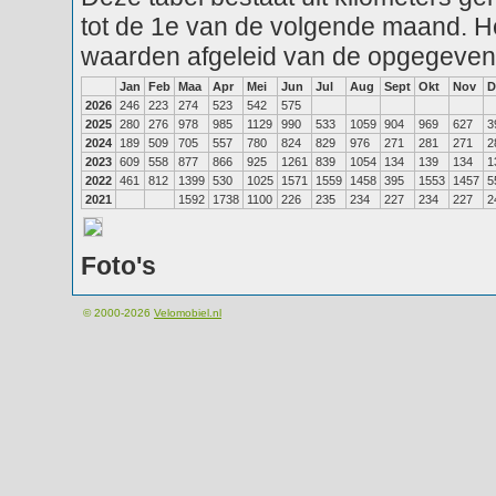
tot de 1e van de volgende maand. He
waarden afgeleid van de opgegeven
Jan
Feb
Maa
Apr
Mei
Jun
Jul
Aug
Sept
Okt
Nov
D
2026
246
223
274
523
542
575
2025
280
276
978
985
1129
990
533
1059
904
969
627
3
2024
189
509
705
557
780
824
829
976
271
281
271
2
2023
609
558
877
866
925
1261
839
1054
134
139
134
1
2022
461
812
1399
530
1025
1571
1559
1458
395
1553
1457
5
2021
1592
1738
1100
226
235
234
227
234
227
2
Foto's
© 2000-2026
Velomobiel.nl