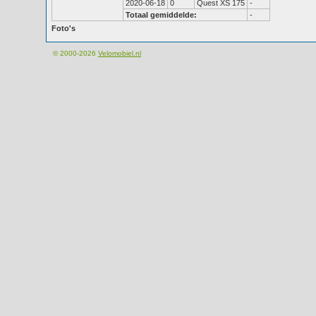
2020-06-18
0
Quest XS 175
-
Totaal gemiddelde:
-
Foto's
© 2000-2026
Velomobiel.nl