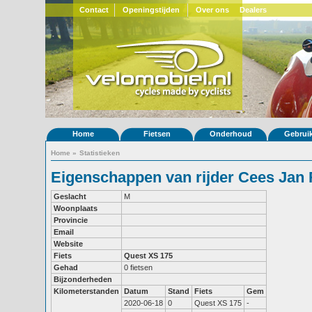
Contact
Openingstijden
Over ons
Dealers
Home
Fietsen
Onderhoud
Gebrui
Home
»
Statistieken
Eigenschappen van rijder Cees Jan 
Geslacht
M
Woonplaats
Provincie
Email
Website
Fiets
Quest XS 175
Gehad
0 fietsen
Bijzonderheden
Kilometerstanden
Datum
Stand
Fiets
Gem
2020-06-18
0
Quest XS 175
-