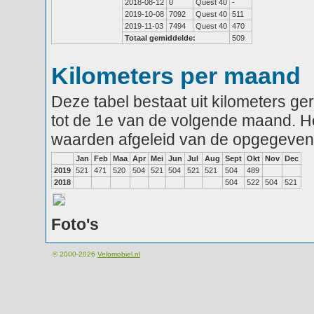
2018-08-12
0
Quest 40
-
2019-10-08
7092
Quest 40
511
2019-11-03
7494
Quest 40
470
Totaal gemiddelde:
509
Kilometers per maand
Deze tabel bestaat uit kilometers g
tot de 1e van de volgende maand. He
waarden afgeleid van de opgegeven
Jan
Feb
Maa
Apr
Mei
Jun
Jul
Aug
Sept
Okt
Nov
Dec
2019
521
471
520
504
521
504
521
521
504
489
2018
504
522
504
521
Foto's
© 2000-2026
Velomobiel.nl