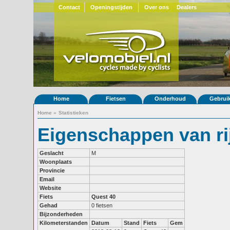
Contact
Openingstijden
Over ons
Dealers
Home
Fietsen
Onderhoud
Gebrui
Home
»
Statistieken
Eigenschappen van ri
Geslacht
M
Woonplaats
Provincie
Email
Website
Fiets
Quest 40
Gehad
0 fietsen
Bijzonderheden
Kilometerstanden
Datum
Stand
Fiets
Gem