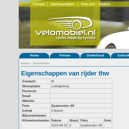
Contact
Openingstijden
Over ons
Dealers
Home
Fietsen
Onderhoud
Gebrui
Home
»
Statistieken
Eigenschappen van rijder thw
Geslacht
M
Woonplaats
Ludwigsburg
Provincie
Email
Website
Fiets
Quatrevelo+ 69
Gehad
0 fietsen
Bijzonderheden
Kilometerstanden
Datum
Stand
Fiets
Gem
2019-09-22
0
Quatrevelo+ 69
-