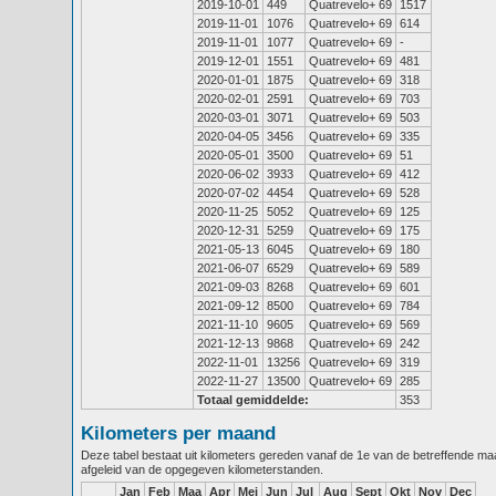
2019-10-01
449
Quatrevelo+ 69
1517
2019-11-01
1076
Quatrevelo+ 69
614
2019-11-01
1077
Quatrevelo+ 69
-
2019-12-01
1551
Quatrevelo+ 69
481
2020-01-01
1875
Quatrevelo+ 69
318
2020-02-01
2591
Quatrevelo+ 69
703
2020-03-01
3071
Quatrevelo+ 69
503
2020-04-05
3456
Quatrevelo+ 69
335
2020-05-01
3500
Quatrevelo+ 69
51
2020-06-02
3933
Quatrevelo+ 69
412
2020-07-02
4454
Quatrevelo+ 69
528
2020-11-25
5052
Quatrevelo+ 69
125
2020-12-31
5259
Quatrevelo+ 69
175
2021-05-13
6045
Quatrevelo+ 69
180
2021-06-07
6529
Quatrevelo+ 69
589
2021-09-03
8268
Quatrevelo+ 69
601
2021-09-12
8500
Quatrevelo+ 69
784
2021-11-10
9605
Quatrevelo+ 69
569
2021-12-13
9868
Quatrevelo+ 69
242
2022-11-01
13256
Quatrevelo+ 69
319
2022-11-27
13500
Quatrevelo+ 69
285
Totaal gemiddelde:
353
Kilometers per maand
Deze tabel bestaat uit kilometers gereden vanaf de 1e van de betreffende m
afgeleid van de opgegeven kilometerstanden.
Jan
Feb
Maa
Apr
Mei
Jun
Jul
Aug
Sept
Okt
Nov
Dec