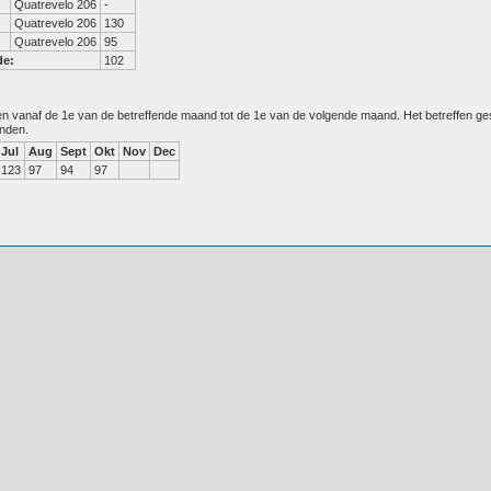
Quatrevelo 206
-
Quatrevelo 206
130
Quatrevelo 206
95
de:
102
den vanaf de 1e van de betreffende maand tot de 1e van de volgende maand. Het betreffen g
anden.
Jul
Aug
Sept
Okt
Nov
Dec
123
97
94
97