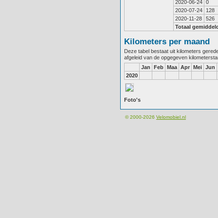
2020-06-24
0
2020-07-24
128
2020-11-28
526
Totaal gemiddel
Kilometers per maand
Deze tabel bestaat uit kilometers gere
afgeleid van de opgegeven kilometerst
Jan
Feb
Maa
Apr
Mei
Jun
2020
Foto's
© 2000-2026
Velomobiel.nl