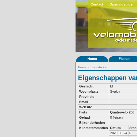
Contact
Openingstijden
Home
Fietsen
Home
»
Statistieken
Eigenschappen van
Geslacht
M
Woonplaats
Svalov
Provincie
Email
Website
Fiets
Quatrevelo 206
Gehad
0 fietsen
Bijzonderheden
Kilometerstanden
Datum
Stan
2020-06-24
0