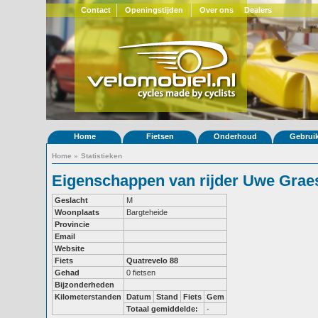
Contact
Openingstijden
Over ons
Dealers
Home
Fietsen
Onderhoud
Gebrui
Home
»
Statistieken
Eigenschappen van rijder Uwe Grae
Geslacht
M
Woonplaats
Bargteheide
Provincie
Email
Website
Fiets
Quatrevelo 88
Gehad
0 fietsen
Bijzonderheden
Kilometerstanden
Datum
Stand
Fiets
Gem
Totaal gemiddelde:
-