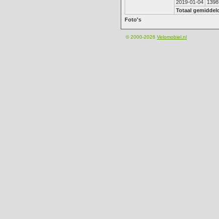
2019-01-04
1398
Totaal gemiddel
Foto's
© 2000-2026
Velomobiel.nl