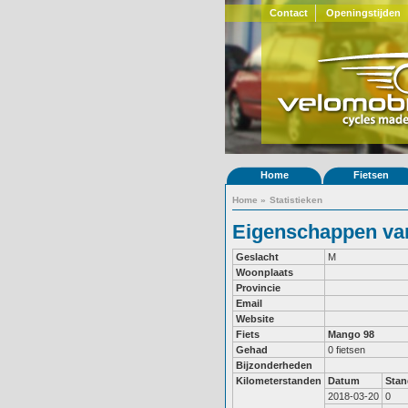
Contact
Openingstijden
Home
Fietsen
Home
»
Statistieken
Eigenschappen van 
Geslacht
M
Woonplaats
Provincie
Email
Website
Fiets
Mango 98
Gehad
0 fietsen
Bijzonderheden
Kilometerstanden
Datum
Stan
2018-03-20
0