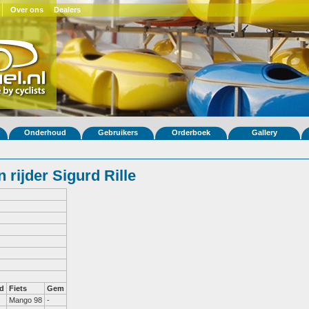
Over ons
Dealers
Onderhoud
Gebruikers
Orderboek
Gallery
rijder Sigurd Rille
d
Fiets
Gem
Mango 98
-