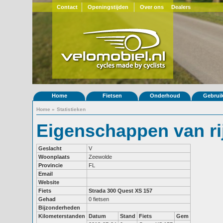
Contact
Openingstijden
Over ons
Dealers
Home
Fietsen
Onderhoud
Gebrui
Home
»
Statistieken
Eigenschappen van ri
Geslacht
V
Woonplaats
Zeewolde
Provincie
FL
Email
Website
Fiets
Strada 300
Quest XS 157
Gehad
0 fietsen
Bijzonderheden
Kilometerstanden
Datum
Stand
Fiets
Gem