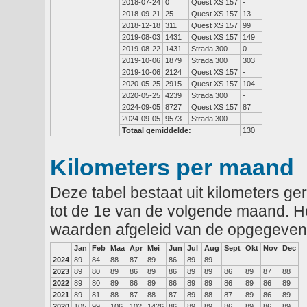
2018-07-24
0
Quest XS 157
-
2018-09-21
25
Quest XS 157
13
2018-12-18
311
Quest XS 157
99
2019-08-03
1431
Quest XS 157
149
2019-08-22
1431
Strada 300
0
2019-10-06
1879
Strada 300
303
2019-10-06
2124
Quest XS 157
-
2020-05-25
2915
Quest XS 157
104
2020-05-25
4239
Strada 300
-
2024-09-05
8727
Quest XS 157
87
2024-09-05
9573
Strada 300
-
Totaal gemiddelde:
130
Kilometers per maand
Deze tabel bestaat uit kilometers g
tot de 1e van de volgende maand. He
waarden afgeleid van de opgegeven
Jan
Feb
Maa
Apr
Mei
Jun
Jul
Aug
Sept
Okt
Nov
Dec
2024
89
84
88
87
89
86
89
89
2023
89
80
89
86
89
86
89
89
86
89
87
88
2022
89
80
89
86
89
86
89
89
86
89
86
89
2021
89
81
88
87
88
87
89
88
87
89
86
89
2020
105
99
106
102
1426
86
89
89
86
89
86
89