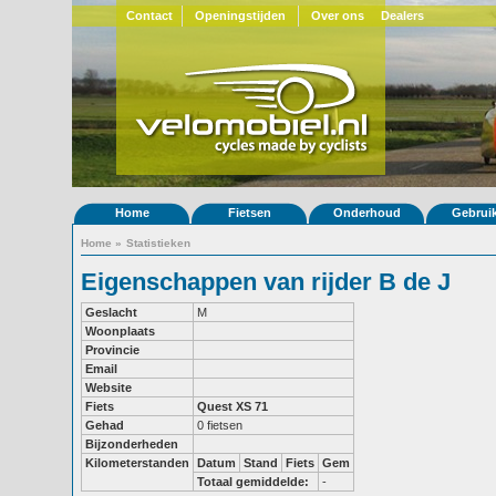
Contact
Openingstijden
Over ons
Dealers
Home
Fietsen
Onderhoud
Gebrui
Home
»
Statistieken
Eigenschappen van rijder B de J
Geslacht
M
Woonplaats
Provincie
Email
Website
Fiets
Quest XS 71
Gehad
0 fietsen
Bijzonderheden
Kilometerstanden
Datum
Stand
Fiets
Gem
Totaal gemiddelde:
-