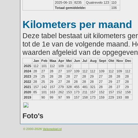
2025-06-15
8235
Quatrevelo 123
110
Totaal gemiddelde:
106
Kilometers per maand
Deze tabel bestaat uit kilometers g
tot de 1e van de volgende maand. He
waarden afgeleid van de opgegeven
Jan
Feb
Maa
Apr
Mei
Jun
Jul
Aug
Sept
Okt
Nov
Dec
2025
112
101
112
109
112
2024
28
27
28
27
107
109
112
112
109
112
109
112
2023
29
25
28
28
28
27
28
29
27
28
28
28
2022
28
25
29
27
28
28
28
28
27
29
27
28
2021
157
142
157
279
328
455
481
321
28
28
27
29
2020
85
101
163
262
153
173
211
157
152
157
152
158
2019
90
99
97
99
157
158
173
159
229
193
88
Foto's
© 2000-2026
Velomobiel.nl