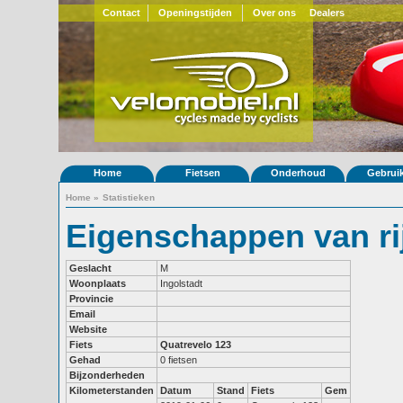
Contact
Openingstijden
Over ons
Dealers
Home
Fietsen
Onderhoud
Gebrui
Home
»
Statistieken
Eigenschappen van ri
Geslacht
M
Woonplaats
Ingolstadt
Provincie
Email
Website
Fiets
Quatrevelo 123
Gehad
0 fietsen
Bijzonderheden
Kilometerstanden
Datum
Stand
Fiets
Gem