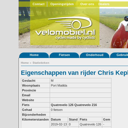
Contact
Openingstijden
Over ons
Dealers
Home
Fietsen
Onderhoud
Gebrui
Home
»
Statistieken
Eigenschappen van rijder Chris Kep
Geslacht
M
Woonplaats
Port Matilda
Provincie
Email
Website
Fiets
Quatrevelo 126
Quatrevelo 216
Gehad
0 fietsen
Bijzonderheden
Kilometerstanden
Datum
Stand
Fiets
Gem
2019-02-13
0
Quatrevelo 126
-