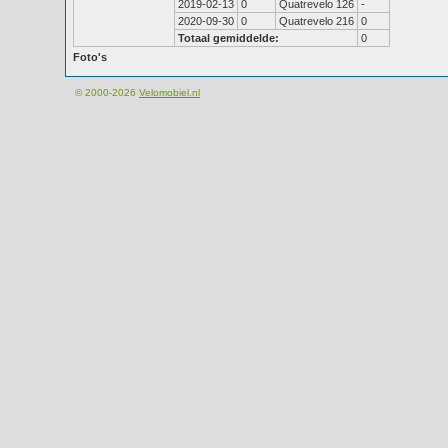
2019-02-13
0
Quatrevelo 126
-
2020-09-30
0
Quatrevelo 216
0
Totaal gemiddelde:
0
Foto's
© 2000-2026
Velomobiel.nl