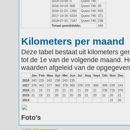
2014-10-09
0
Quest 740
-
2016-10-24
500
Quest 740
20
2016-11-24
1350
Quest 740
833
2017-10-16
5324
Quest 740
371
2018-07-01
7347
Quest 740
238
Totaal gemiddelde:
164
Kilometers per maand
Deze tabel bestaat uit kilometers g
tot de 1e van de volgende maand. He
waarden afgeleid van de opgegeven
Jan
Feb
Maa
Apr
Mei
Jun
Jul
Aug
Sept
Okt
Nov
Dec
2018
243
220
242
236
243
235
2017
378
342
377
366
378
365
378
378
366
309
235
243
2016
21
19
21
20
21
20
21
20
21
235
715
378
2015
21
19
21
20
21
20
20
21
20
21
20
21
2014
21
20
Foto's
© 2000-2026
Velomobiel.nl