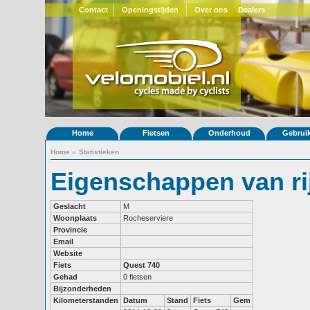
Contact
Openingstijden
Over ons
Dealers
Home
Fietsen
Onderhoud
Gebrui
Home
»
Statistieken
Eigenschappen van ri
Geslacht
M
Woonplaats
Rocheserviere
Provincie
Email
Website
Fiets
Quest 740
Gehad
0 fietsen
Bijzonderheden
Kilometerstanden
Datum
Stand
Fiets
Gem