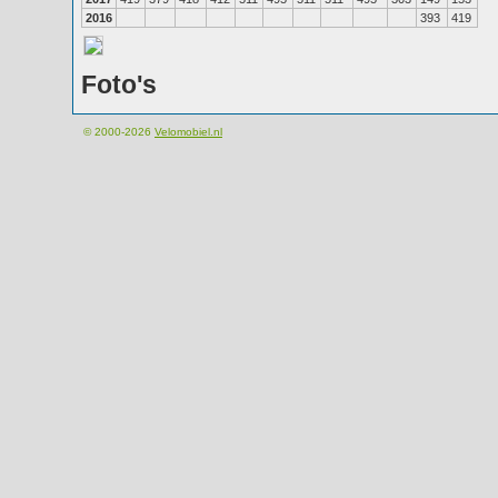
2016
393
419
Foto's
© 2000-2026
Velomobiel.nl