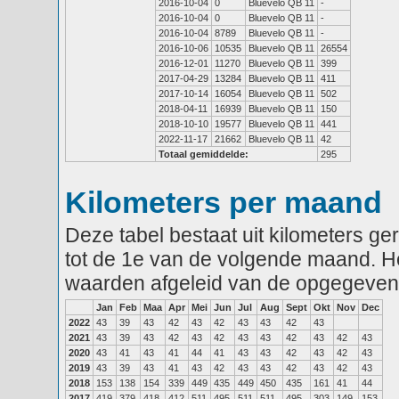
2016-10-04
0
Bluevelo QB 11
-
2016-10-04
0
Bluevelo QB 11
-
2016-10-04
8789
Bluevelo QB 11
-
2016-10-06
10535
Bluevelo QB 11
26554
2016-12-01
11270
Bluevelo QB 11
399
2017-04-29
13284
Bluevelo QB 11
411
2017-10-14
16054
Bluevelo QB 11
502
2018-04-11
16939
Bluevelo QB 11
150
2018-10-10
19577
Bluevelo QB 11
441
2022-11-17
21662
Bluevelo QB 11
42
Totaal gemiddelde:
295
Kilometers per maand
Deze tabel bestaat uit kilometers g
tot de 1e van de volgende maand. He
waarden afgeleid van de opgegeven
Jan
Feb
Maa
Apr
Mei
Jun
Jul
Aug
Sept
Okt
Nov
Dec
2022
43
39
43
42
43
42
43
43
42
43
2021
43
39
43
42
43
42
43
43
42
43
42
43
2020
43
41
43
41
44
41
43
43
42
43
42
43
2019
43
39
43
41
43
42
43
43
42
43
42
43
2018
153
138
154
339
449
435
449
450
435
161
41
44
2017
419
379
418
412
511
495
511
511
495
303
149
153