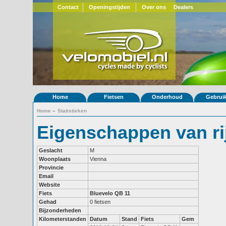
Contact
Openingstijden
Over ons
Dealers
Home
Fietsen
Onderhoud
Gebrui
Home
»
Statistieken
Eigenschappen van ri
Geslacht
M
Woonplaats
Vienna
Provincie
Email
Website
Fiets
Bluevelo QB 11
Gehad
0 fietsen
Bijzonderheden
Kilometerstanden
Datum
Stand
Fiets
Gem