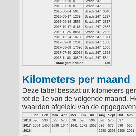
2016-07-30
0
Strada 247
-
2016-07-30
0
Strada 247
-
2016-08-04
501
Strada 247
3048
2016-08-17
1239
Strada 247
1727
2016-09-14
3556
Strada 247
2517
2016-10-17
6113
Strada 247
2357
2016-11-25
8881
Strada 247
2156
2016-12-24
10760
Strada 247
1971
2017-02-08
12813
Strada 247
1358
2017-05-08
17690
Strada 247
1668
2017-07-30
22038
Strada 247
1593
2018-11-03
30897
Strada 247
584
Totaal gemiddelde:
1138
Kilometers per maand
Deze tabel bestaat uit kilometers g
tot de 1e van de volgende maand. He
waarden afgeleid van de opgegeven
Jan
Feb
Maa
Apr
Mei
Jun
Jul
Aug
Sept
Okt
Nov
2018
596
538
595
576
596
576
596
596
576
597
2017
1384
1463
1698
1644
1641
1572
1557
596
577
596
576
2016
2280
2393
2306
2091