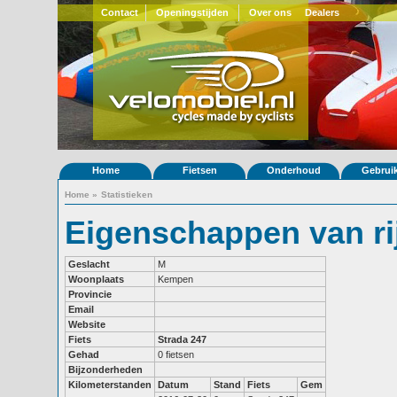
Contact
Openingstijden
Over ons
Dealers
Home
Fietsen
Onderhoud
Gebrui
Home
»
Statistieken
Eigenschappen van ri
Geslacht
M
Woonplaats
Kempen
Provincie
Email
Website
Fiets
Strada 247
Gehad
0 fietsen
Bijzonderheden
Kilometerstanden
Datum
Stand
Fiets
Gem