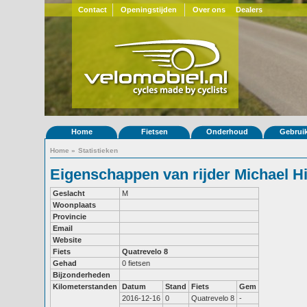
Contact
Openingstijden
Over ons
Dealers
Home
Fietsen
Onderhoud
Gebrui
Home
»
Statistieken
Eigenschappen van rijder Michael H
Geslacht
M
Woonplaats
Provincie
Email
Website
Fiets
Quatrevelo 8
Gehad
0 fietsen
Bijzonderheden
Kilometerstanden
Datum
Stand
Fiets
Gem
2016-12-16
0
Quatrevelo 8
-