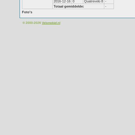
2016-12-16
0
Quatrevelo 8
-
Totaal gemiddelde:
-
Foto's
© 2000-2026
Velomobiel.nl