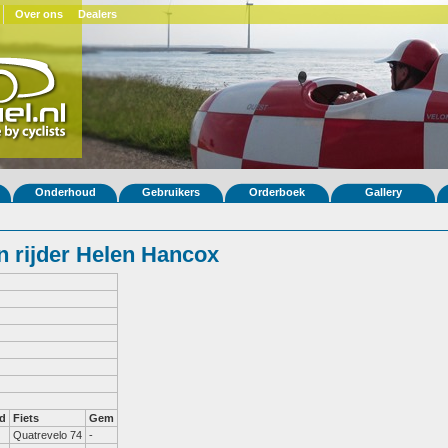
Over ons
Dealers
Onderhoud
Gebruikers
Orderboek
Gallery
 rijder Helen Hancox
d
Fiets
Gem
Quatrevelo 74
-