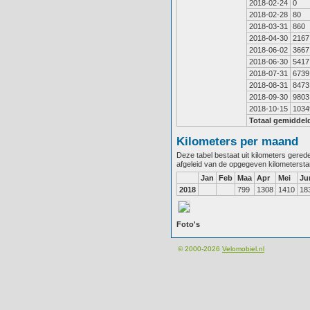
2018-02-24
0
2018-02-28
80
2018-03-31
860
2018-04-30
2167
2018-06-02
3667
2018-06-30
5417
2018-07-31
6739
2018-08-31
8473
2018-09-30
9803
2018-10-15
1034
Totaal gemiddel
Kilometers per maand
Deze tabel bestaat uit kilometers gere
afgeleid van de opgegeven kilometerst
Jan
Feb
Maa
Apr
Mei
Ju
2018
799
1308
1410
18
Foto's
© 2000-2026
Velomobiel.nl