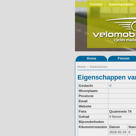
Contact
Openingstijden
Home
Fietsen
Home
»
Statistieken
Eigenschappen van
Geslacht
V
Woonplaats
Provincie
Email
Website
Fiets
Quatrevelo 74
Gehad
0 fietsen
Bijzonderheden
Kilometerstanden
Datum
Stan
2018-02-24
0