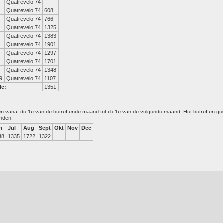
Quatrevelo 74
-
Quatrevelo 74
608
Quatrevelo 74
766
Quatrevelo 74
1325
Quatrevelo 74
1383
Quatrevelo 74
1901
Quatrevelo 74
1297
Quatrevelo 74
1701
Quatrevelo 74
1348
9
Quatrevelo 74
1107
de:
1351
den vanaf de 1e van de betreffende maand tot de 1e van de volgende maand. Het betreffen g
anden.
n
Jul
Aug
Sept
Okt
Nov
Dec
38
1335
1722
1322