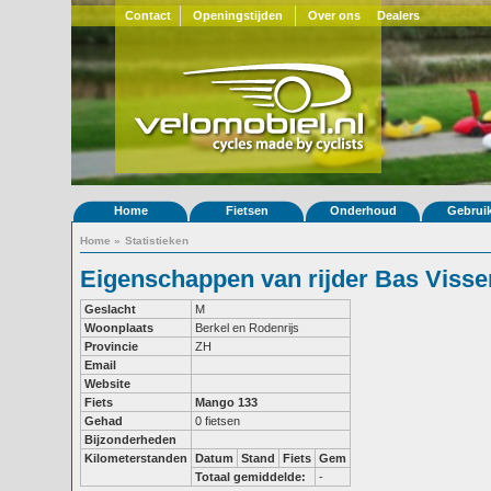
Contact
Openingstijden
Over ons
Dealers
Home
Fietsen
Onderhoud
Gebrui
Home
»
Statistieken
Eigenschappen van rijder Bas Visse
Geslacht
M
Woonplaats
Berkel en Rodenrijs
Provincie
ZH
Email
Website
Fiets
Mango 133
Gehad
0 fietsen
Bijzonderheden
Kilometerstanden
Datum
Stand
Fiets
Gem
Totaal gemiddelde:
-