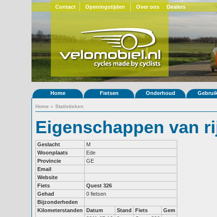
Contact
Openingstijden
Over ons
Dealers
Home
Fietsen
Onderhoud
Gebrui
Home
»
Statistieken
Eigenschappen van ri
Geslacht
M
Woonplaats
Ede
Provincie
GE
Email
Website
Fiets
Quest 326
Gehad
0 fietsen
Bijzonderheden
Kilometerstanden
Datum
Stand
Fiets
Gem