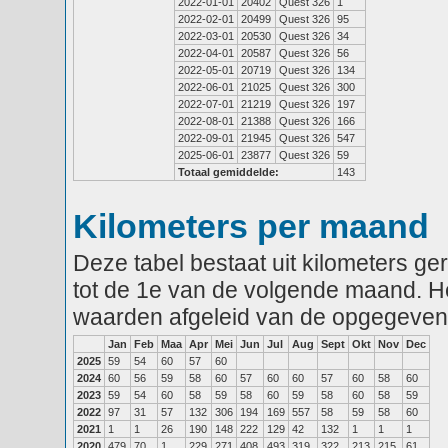
2022-01-01
20402
Quest 326
1
2022-02-01
20499
Quest 326
95
2022-03-01
20530
Quest 326
34
2022-04-01
20587
Quest 326
56
2022-05-01
20719
Quest 326
134
2022-06-01
21025
Quest 326
300
2022-07-01
21219
Quest 326
197
2022-08-01
21388
Quest 326
166
2022-09-01
21945
Quest 326
547
2025-06-01
23877
Quest 326
59
Totaal gemiddelde:
143
Kilometers per maand
Deze tabel bestaat uit kilometers g
tot de 1e van de volgende maand. He
waarden afgeleid van de opgegeven
Jan
Feb
Maa
Apr
Mei
Jun
Jul
Aug
Sept
Okt
Nov
Dec
2025
59
54
60
57
60
2024
60
56
59
58
60
57
60
60
57
60
58
60
2023
59
54
60
58
59
58
60
59
58
60
58
59
2022
97
31
57
132
306
194
169
557
58
59
58
60
2021
1
1
26
190
148
222
129
42
132
1
1
1
2020
479
70
1
229
271
408
493
319
322
213
215
61