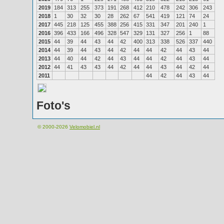
2019
184
313
255
373
191
268
412
210
478
242
306
243
2018
1
30
32
30
28
262
67
541
419
121
74
24
2017
445
218
125
455
388
256
415
331
347
201
240
1
2016
396
433
166
496
328
547
329
131
327
256
1
88
2015
44
39
44
43
44
42
400
313
338
526
337
440
2014
44
39
44
43
44
42
44
44
42
44
43
44
2013
44
40
44
42
44
43
44
44
42
44
43
44
2012
44
41
43
43
44
42
44
44
43
44
42
44
2011
44
42
44
43
44
Foto's
© 2000-2026
Velomobiel.nl