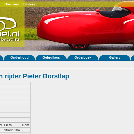
Over ons
Dealers
Onderhoud
Gebruikers
Orderboek
Gallery
rijder Pieter Borstlap
d
Fiets
Gem
Strada 204
-