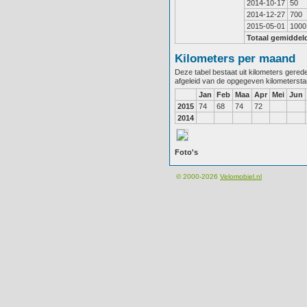
2014-10-17
50
2014-12-27
700
2015-05-01
1000
Totaal gemiddel
Kilometers per maand
Deze tabel bestaat uit kilometers gere
afgeleid van de opgegeven kilometerst
Jan
Feb
Maa
Apr
Mei
Jun
2015
74
68
74
72
2014
Foto's
© 2000-2026
Velomobiel.nl