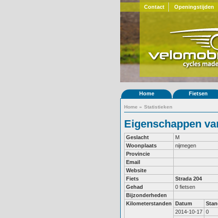
Contact
Openingstijden
Home
Fietsen
Home
»
Statistieken
Eigenschappen van 
Geslacht
M
Woonplaats
nijmegen
Provincie
Email
Website
Fiets
Strada 204
Gehad
0 fietsen
Bijzonderheden
Kilometerstanden
Datum
Stan
2014-10-17
0