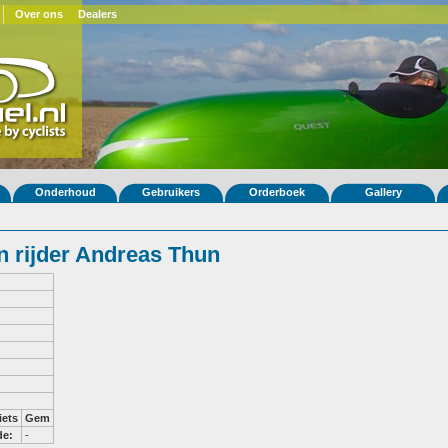
Over ons
Dealers
Onderhoud
Gebruikers
Orderboek
Gallery
 rijder Andreas Thun
iets
Gem
de:
-