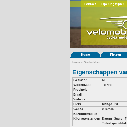
Contact
Openingstijden
Home
Fietsen
Home
»
Statistieken
Eigenschappen van
Geslacht
M
Woonplaats
Tutzing
Provincie
Email
Website
Fiets
Mango 181
Gehad
0 fietsen
Bijzonderheden
Kilometerstanden
Datum
Stand
F
Totaal gemiddel