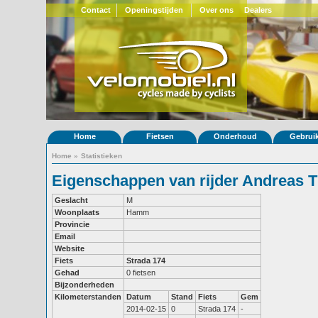
Contact
Openingstijden
Over ons
Dealers
Home
Fietsen
Onderhoud
Gebrui
Home
»
Statistieken
Eigenschappen van rijder Andreas T
Geslacht
M
Woonplaats
Hamm
Provincie
Email
Website
Fiets
Strada 174
Gehad
0 fietsen
Bijzonderheden
Kilometerstanden
Datum
Stand
Fiets
Gem
2014-02-15
0
Strada 174
-