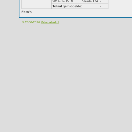
2014-02-15
0
Strada 174
-
Totaal gemiddelde:
-
Foto's
© 2000-2026
Velomobiel.nl