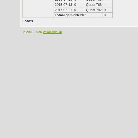
2015-07-13
0
Quest 766
-
2017-02-21
0
Quest 792
0
Totaal gemiddelde:
0
Foto's
© 2000-2026
Velomobiel.nl