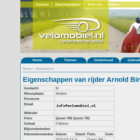
Contact
Openingstijden
Over ons
Dealers
Home
Fietsen
Onderhoud
Gebrui
Home
»
Statistieken
Eigenschappen van rijder Arnold Bi
Geslacht
M
Woonplaats
Sehlem
Provincie
Email
Website
Fiets
Quest 766
Quest 792
Gehad
0 fietsen
Bijzonderheden
Kilometerstanden
Datum
Stand
Fiets
Gem
2015-07-13
0
Quest 766
-