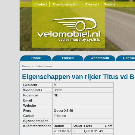
Contact
Openingstijden
Over ons
Dealers
Home
Fietsen
Onderhoud
Gebrui
Home
»
Statistieken
Eigenschappen van rijder Titus vd B
Geslacht
M
Woonplaats
Breda
Provincie
NB
Email
Website
Fiets
Quest XS 49
Gehad
0 fietsen
Bijzonderheden
Kilometerstanden
Datum
Stand
Fiets
Gem
2013-02-09
0
Quest XS 49
-