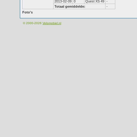
2013-02-09
0
Quest XS 49
-
Totaal gemiddelde:
-
Foto's
© 2000-2026
Velomobiel.nl