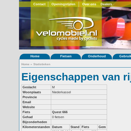
Contact
Openingstijden
Over ons
Dealers
Home
Fietsen
Onderhoud
Gebrui
Home
»
Statistieken
Eigenschappen van ri
Geslacht
M
Woonplaats
Niederkassel
Provincie
Email
Website
Fiets
Quest 666
Gehad
0 fietsen
Bijzonderheden
Kilometerstanden
Datum
Stand
Fiets
Gem