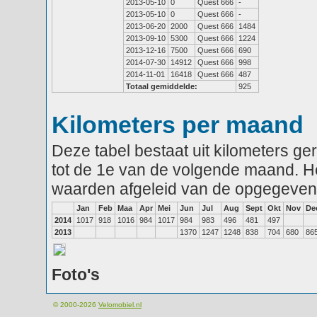
2013-05-10
0
Quest 666
-
2013-05-10
0
Quest 666
-
2013-06-20
2000
Quest 666
1484
2013-09-10
5300
Quest 666
1224
2013-12-16
7500
Quest 666
690
2014-07-30
14912
Quest 666
998
2014-11-01
16418
Quest 666
487
Totaal gemiddelde:
925
Kilometers per maand
Deze tabel bestaat uit kilometers g
tot de 1e van de volgende maand. He
waarden afgeleid van de opgegeven
Jan
Feb
Maa
Apr
Mei
Jun
Jul
Aug
Sept
Okt
Nov
De
2014
1017
918
1016
984
1017
984
983
496
481
497
2013
1370
1247
1248
838
704
680
86
Foto's
© 2000-2026
Velomobiel.nl